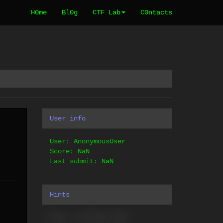
H0me
Bl0g
CTF Lab
C0ntacts
User info
User: AnonymousUser
Score:
NaN
Last submit: NaN
Hints
Sorry, no hints now.