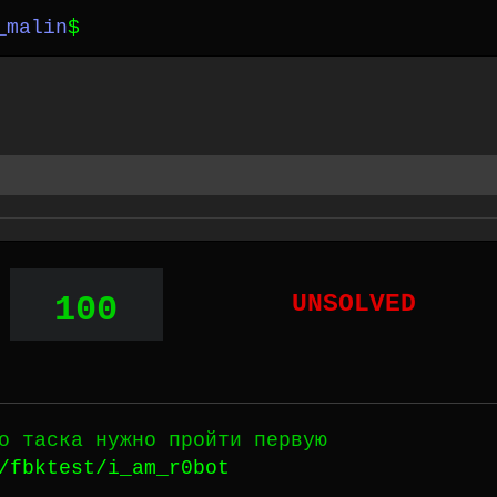
_malin
$
100
UNSOLVED
о таска нужно пройти первую
/fbktest/i_am_r0bot