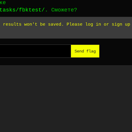
ке
tasks/fbktest/
. Сможете?
r results won't be saved. Please log in or sign up
Send flag