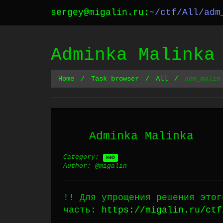
sergey@migalin.ru
:
~/ctf/All/adm
Adminka Malinka
Home
Task browser
All
adm_malin
Adminka Malinka
Category:
Web
Author: @migalin
!! Для упрощения решения этог
часть:
https://migalin.ru/ctf