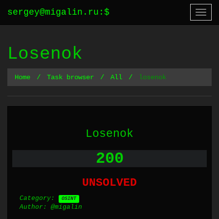
sergey@migalin.ru
:
$
Togg
navi
Losenok
Home
Task browser
All
losenok
Losenok
200
UNSOLVED
Category:
OSINT
Author: @migalin