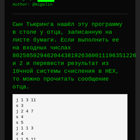
Author: @migalin
Сын Тьюринга нашёл эту программу
в столе у отца, записанную на
листе бумаги. Если выполнить ее
на входных числах
802585929462044381926360011196351226
и 2 и перевести результат из
10чной системы счисления в HEX,
то можно прочитать сообщение
отца.
j 1 3 11

s 3

j 2 4 7

s 4

s 5

j 1 1 3

z 4

j 1 5 11
