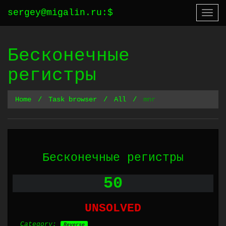
sergey@migalin.ru
:
$
Togg
navi
Бесконечные
регистры
Home
Task browser
All
mnr
Бесконечные регистры
50
UNSOLVED
Category:
Reverse